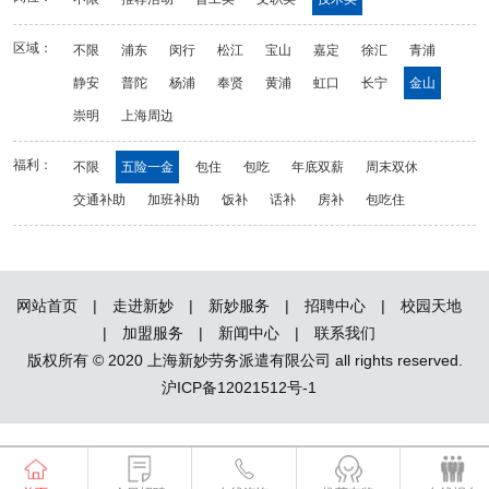
区域：
不限
浦东
闵行
松江
宝山
嘉定
徐汇
青浦
静安
普陀
杨浦
奉贤
黄浦
虹口
长宁
金山
崇明
上海周边
福利：
不限
五险一金
包住
包吃
年底双薪
周末双休
交通补助
加班补助
饭补
话补
房补
包吃住
网站首页
|
走进新妙
|
新妙服务
|
招聘中心
|
校园天地
|
加盟服务
|
新闻中心
|
联系我们
版权所有 © 2020 上海新妙劳务派遣有限公司 all rights reserved.
沪ICP备12021512号-1