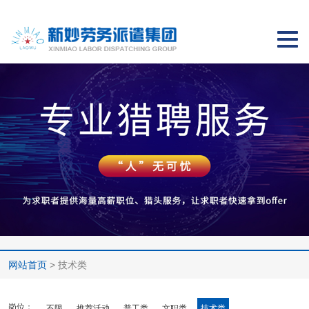
切
换
导
航
网站首页
> 技术类
岗位：
不限
推荐活动
普工类
文职类
技术类