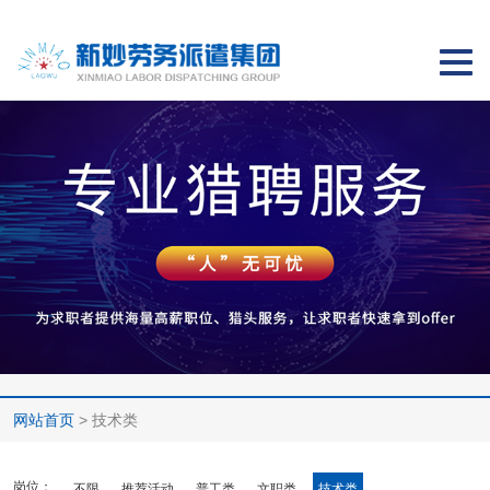
切
换
导
航
网站首页
> 技术类
岗位：
不限
推荐活动
普工类
文职类
技术类