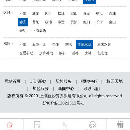
区域：
不限
浦东
闵行
松江
宝山
嘉定
徐汇
青浦
静安
普陀
杨浦
奉贤
黄浦
虹口
长宁
金山
崇明
上海周边
福利：
不限
五险一金
包住
包吃
年底双薪
周末双休
交通补助
加班补助
饭补
话补
房补
包吃住
网站首页
|
走进新妙
|
新妙服务
|
招聘中心
|
校园天地
|
加盟服务
|
新闻中心
|
联系我们
版权所有 © 2020 上海新妙劳务派遣有限公司 all rights reserved.
沪ICP备12021512号-1