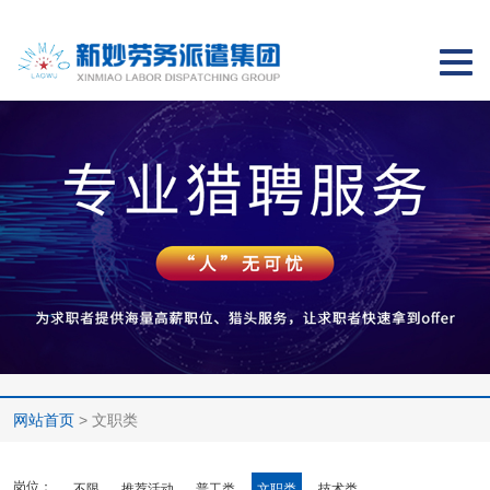
切
换
导
航
网站首页
> 文职类
岗位：
不限
推荐活动
普工类
文职类
技术类