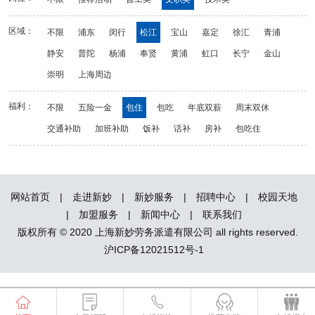
区域：
不限
浦东
闵行
松江
宝山
嘉定
徐汇
青浦
静安
普陀
杨浦
奉贤
黄浦
虹口
长宁
金山
崇明
上海周边
福利：
不限
五险一金
包住
包吃
年底双薪
周末双休
交通补助
加班补助
饭补
话补
房补
包吃住
网站首页
|
走进新妙
|
新妙服务
|
招聘中心
|
校园天地
|
加盟服务
|
新闻中心
|
联系我们
版权所有 © 2020 上海新妙劳务派遣有限公司 all rights reserved.
沪ICP备12021512号-1