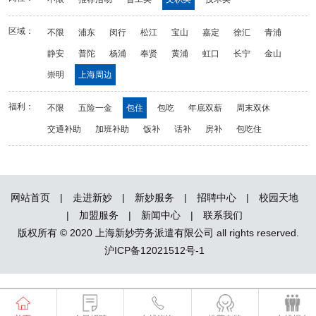
区域：
不限
浦东
闵行
松江
宝山
嘉定
徐汇
青浦
静安
普陀
杨浦
奉贤
黄浦
虹口
长宁
金山
崇明
上海周边
福利：
不限
五险一金
包住
包吃
年底双薪
周末双休
交通补助
加班补助
饭补
话补
房补
包吃住
网站首页
|
走进新妙
|
新妙服务
|
招聘中心
|
校园天地
|
加盟服务
|
新闻中心
|
联系我们
版权所有 © 2020 上海新妙劳务派遣有限公司 all rights reserved.
沪ICP备12021512号-1