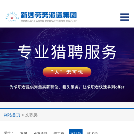
切
换
导
航
网站首页
> 文职类
岗位：
不限
推荐活动
普工类
文职类
技术类