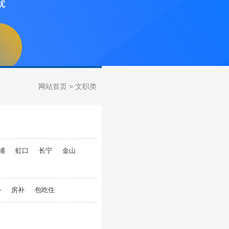
网站首页
> 文职类
浦
虹口
长宁
金山
补
房补
包吃住