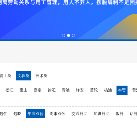
1
2
3
普工类
文职类
技术类
松江
宝山
嘉定
徐汇
青浦
静安
普陀
杨浦
奉贤
黄
包住
包吃
年底双薪
周末双休
交通补助
加班补助
饭补
话