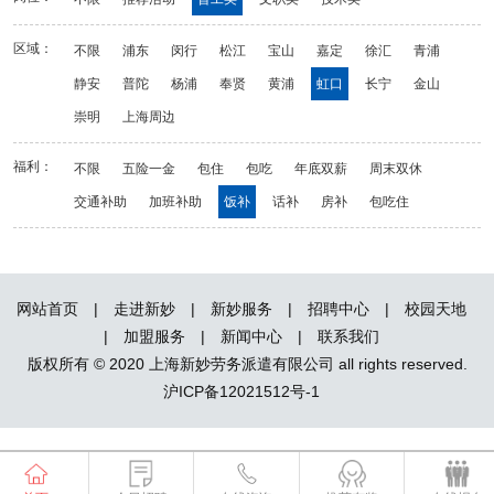
区域：
不限
浦东
闵行
松江
宝山
嘉定
徐汇
青浦
静安
普陀
杨浦
奉贤
黄浦
虹口
长宁
金山
崇明
上海周边
福利：
不限
五险一金
包住
包吃
年底双薪
周末双休
交通补助
加班补助
饭补
话补
房补
包吃住
网站首页
|
走进新妙
|
新妙服务
|
招聘中心
|
校园天地
|
加盟服务
|
新闻中心
|
联系我们
版权所有 © 2020 上海新妙劳务派遣有限公司 all rights reserved.
沪ICP备12021512号-1