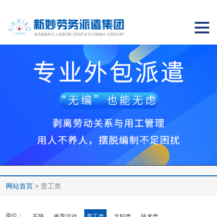
切
换
导
航
网站首页
> 普工类
岗位：
不限
推荐活动
普工类
文职类
技术类