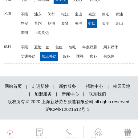
区域：
不限
浦东
闵行
松江
宝山
嘉定
徐汇
青浦
静安
普陀
杨浦
奉贤
黄浦
虹口
长宁
金山
崇明
上海周边
福利：
不限
五险一金
包住
包吃
年底双薪
周末双休
交通补助
加班补助
饭补
话补
房补
包吃住
网站首页
|
走进新妙
|
新妙服务
|
招聘中心
|
校园天地
|
加盟服务
|
新闻中心
|
联系我们
版权所有 © 2020 上海新妙劳务派遣有限公司 all rights reserved.
沪ICP备12021512号-1