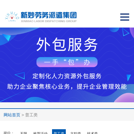
切
换
导
航
网站首页
> 普工类
岗位：
不限
推荐活动
普工类
文职类
技术类