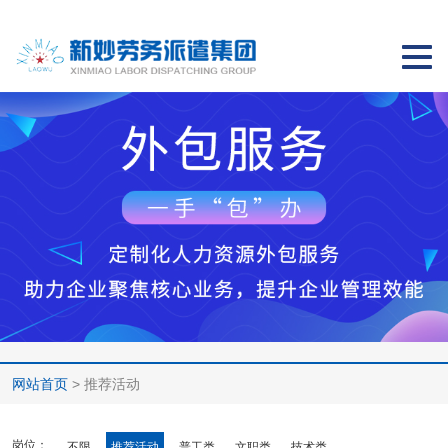
切
换
导
航
网站首页
> 推荐活动
岗位：
不限
推荐活动
普工类
文职类
技术类