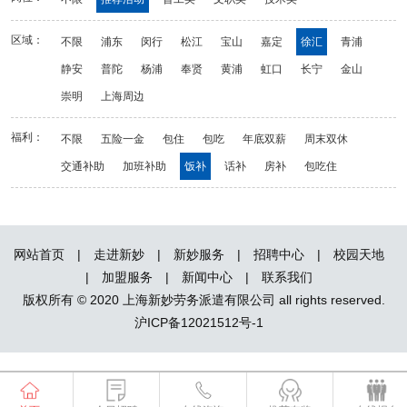
区域：
不限
浦东
闵行
松江
宝山
嘉定
徐汇
青浦
静安
普陀
杨浦
奉贤
黄浦
虹口
长宁
金山
崇明
上海周边
福利：
不限
五险一金
包住
包吃
年底双薪
周末双休
交通补助
加班补助
饭补
话补
房补
包吃住
网站首页
|
走进新妙
|
新妙服务
|
招聘中心
|
校园天地
|
加盟服务
|
新闻中心
|
联系我们
版权所有 © 2020 上海新妙劳务派遣有限公司 all rights reserved.
沪ICP备12021512号-1