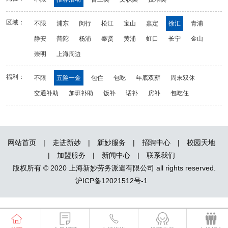
区域：
不限
浦东
闵行
松江
宝山
嘉定
徐汇
青浦
静安
普陀
杨浦
奉贤
黄浦
虹口
长宁
金山
崇明
上海周边
福利：
不限
五险一金
包住
包吃
年底双薪
周末双休
交通补助
加班补助
饭补
话补
房补
包吃住
网站首页
|
走进新妙
|
新妙服务
|
招聘中心
|
校园天地
|
加盟服务
|
新闻中心
|
联系我们
版权所有 © 2020 上海新妙劳务派遣有限公司 all rights reserved.
沪ICP备12021512号-1