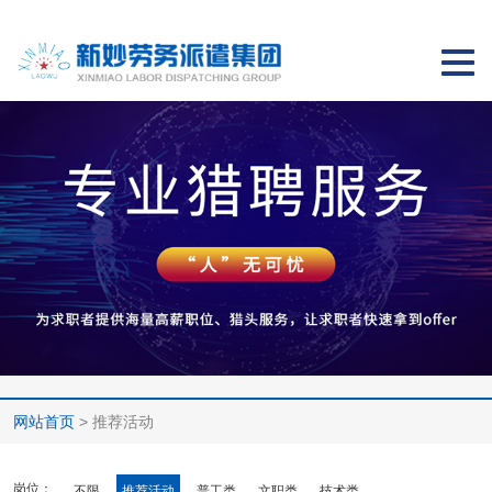
切
换
导
航
网站首页
> 推荐活动
岗位：
不限
推荐活动
普工类
文职类
技术类