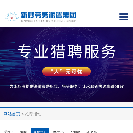
切
换
导
航
网站首页
> 推荐活动
岗位：
不限
推荐活动
普工类
文职类
技术类