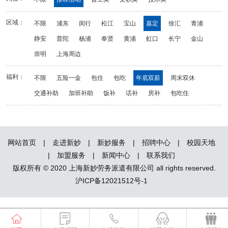
区域：
不限
浦东
闵行
松江
宝山
嘉定
徐汇
青浦
静安
普陀
杨浦
奉贤
黄浦
虹口
长宁
金山
崇明
上海周边
福利：
不限
五险一金
包住
包吃
年底双薪
周末双休
交通补助
加班补助
饭补
话补
房补
包吃住
网站首页
|
走进新妙
|
新妙服务
|
招聘中心
|
校园天地
|
加盟服务
|
新闻中心
|
联系我们
版权所有 © 2020 上海新妙劳务派遣有限公司 all rights reserved.
沪ICP备12021512号-1