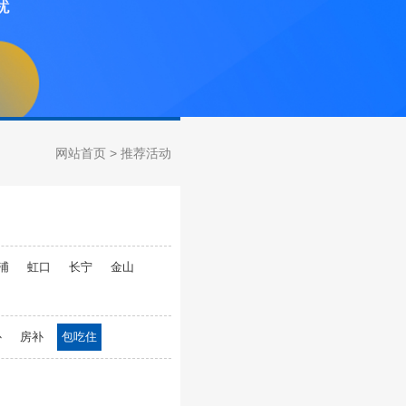
网站首页
> 推荐活动
浦
虹口
长宁
金山
补
房补
包吃住