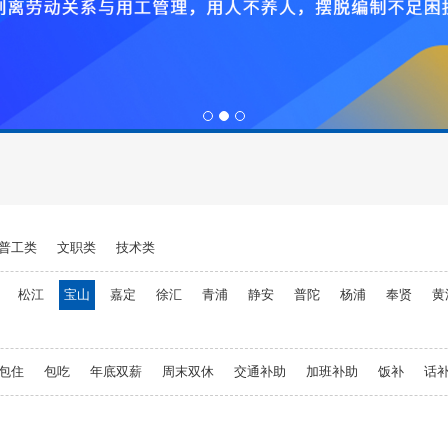
1
2
3
普工类
文职类
技术类
松江
宝山
嘉定
徐汇
青浦
静安
普陀
杨浦
奉贤
黄
包住
包吃
年底双薪
周末双休
交通补助
加班补助
饭补
话