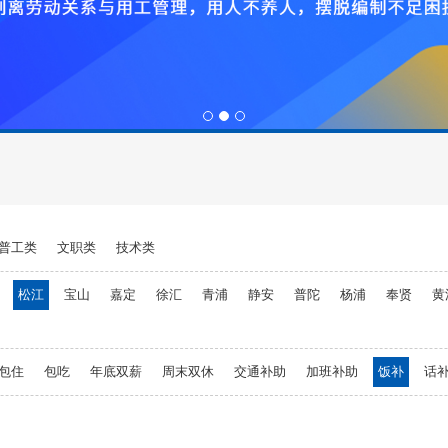
1
2
3
普工类
文职类
技术类
松江
宝山
嘉定
徐汇
青浦
静安
普陀
杨浦
奉贤
黄
包住
包吃
年底双薪
周末双休
交通补助
加班补助
饭补
话