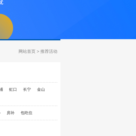
网站首页
> 推荐活动
浦
虹口
长宁
金山
补
房补
包吃住