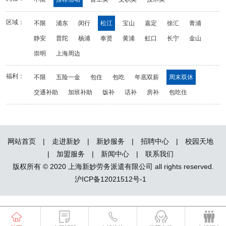
区域：
不限
浦东
闵行
松江
宝山
嘉定
徐汇
青浦
静安
普陀
杨浦
奉贤
黄浦
虹口
长宁
金山
崇明
上海周边
福利：
不限
五险一金
包住
包吃
年底双薪
周末双休
交通补助
加班补助
饭补
话补
房补
包吃住
网站首页
|
走进新妙
|
新妙服务
|
招聘中心
|
校园天地
|
加盟服务
|
新闻中心
|
联系我们
版权所有 © 2020 上海新妙劳务派遣有限公司 all rights reserved.
沪ICP备12021512号-1