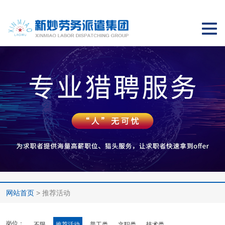
切
换
导
航
网站首页
> 推荐活动
岗位：
不限
推荐活动
普工类
文职类
技术类