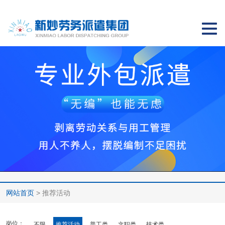
切
换
导
航
网站首页
> 推荐活动
岗位：
不限
推荐活动
普工类
文职类
技术类