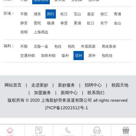
区域：
不限
浦东
闵行
松江
宝山
嘉定
徐汇
青浦
静安
普陀
杨浦
奉贤
黄浦
虹口
长宁
金山
崇明
上海周边
福利：
不限
五险一金
包住
包吃
年底双薪
周末双休
交通补助
加班补助
饭补
话补
房补
包吃住
网站首页
|
走进新妙
|
新妙服务
|
招聘中心
|
校园天地
|
加盟服务
|
新闻中心
|
联系我们
版权所有 © 2020 上海新妙劳务派遣有限公司 all rights reserved.
沪ICP备12021512号-1