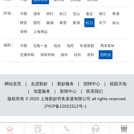
区域：
不限
浦东
闵行
松江
宝山
嘉定
徐汇
青浦
静安
普陀
杨浦
奉贤
黄浦
虹口
长宁
金山
崇明
上海周边
福利：
不限
五险一金
包住
包吃
年底双薪
周末双休
交通补助
加班补助
饭补
话补
房补
包吃住
网站首页
|
走进新妙
|
新妙服务
|
招聘中心
|
校园天地
|
加盟服务
|
新闻中心
|
联系我们
版权所有 © 2020 上海新妙劳务派遣有限公司 all rights reserved.
沪ICP备12021512号-1