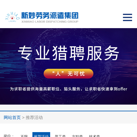
切
换
导
航
网站首页
> 推荐活动
岗位：
不限
推荐活动
普工类
文职类
技术类