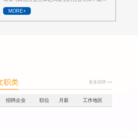
之为劳动关系。同时，作为自然人的劳动者，在
MORE+
同一时间只能与一个用人单位签订劳动..
文职类
更多招聘 >>
招聘企业
职位
月薪
工作地区