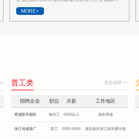
劳动合同关系存在于劳务派遣机构与派遣劳工之
MORE+
间，但劳动力给付的事实则发生于派..
普工类
>>
更多招聘 >>
招聘企业
职位
月薪
工作地区
周浦医学园区
缝仞工
4500以上
浦东周浦
张江传感器厂
普工
5000-6000
浦东新区张江镇华夏中路